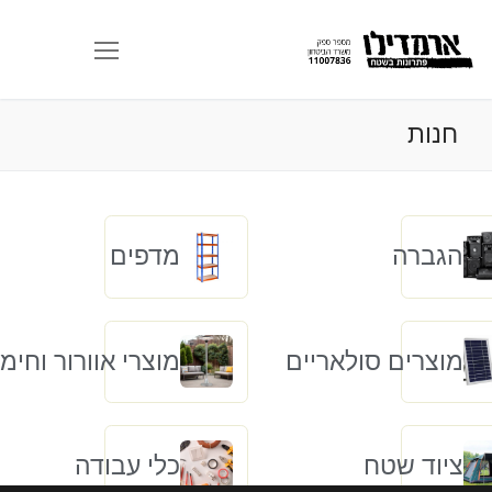
פת
נות
גברה
מדפים
וצרים סולאריים
מוצרי אוורור וחימום
יוד שטח
כלי עבודה