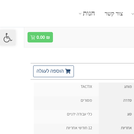
חנות
צור קשר
פתח סרגל
0.00
₪
הוספה לעגלה
מותג
TACTIX
סדרה
מסורים
סוג
כלי עבודה ידניים
אחריות
12 חודשי אחריות