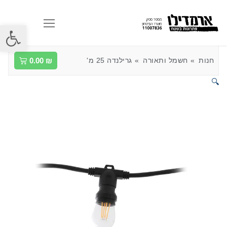
פתח סרגל
חנות
חשמל ותאורה
גרילנדה 25 מ'
₪
0.00
🔍