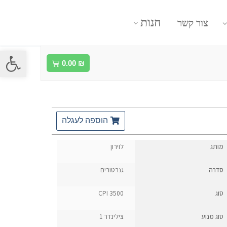
חנות
צור קשר
פתח סרגל
0.00
₪
הוספה לעגלה
מותג
לוירון
סדרה
גנרטורים
סוג
CPI 3500
סוג מנוע
צילינדר 1