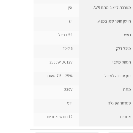
מערכת לייצוב מתח AVR
אין
חיישן חוסר שמן במנוע
יש
רעש
59 דציבל
מיכל דלק
6 ליטר
הספק מירבי
3500W DC12V
זמן עבודה למיכל
25% – 7.5 שעות
מתח
230V
סטרטר הפעלה
ידני
אחריות
12 חודשי אחריות