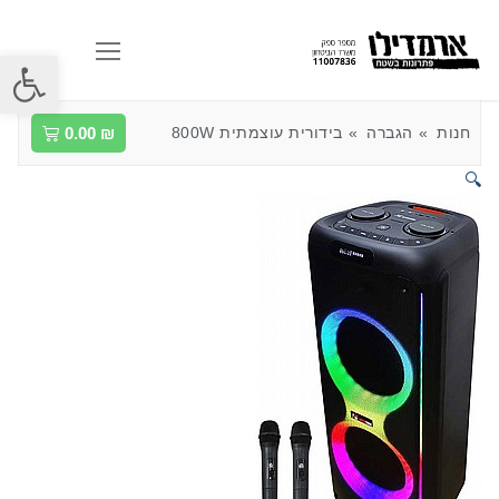
פתח סרגל
חנות
הגברה
בידורית עוצמתית 800W
₪
0.00
🔍