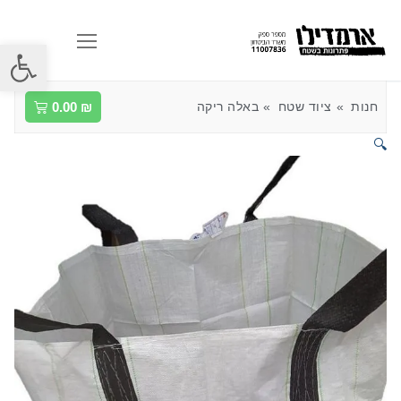
פתח סרגל
חנות
ציוד שטח
באלה ריקה
₪
0.00
🔍